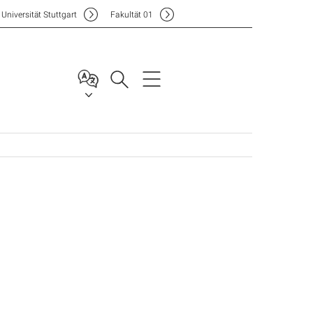
Uni
versität Stuttgart
F
akultät
01