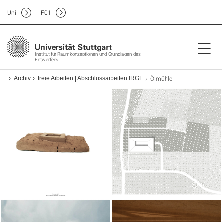
Uni
F
01
Institut für Raumkonzeptionen und Grundlagen des
Entwerfens
Ölmühle
itut
Archiv
freie Arbeiten | Abschlussarbeiten IRGE