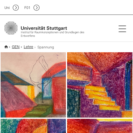
Uni
F
01
Institut für Raumkonzeptionen und Grundlagen des
Entwerfens
Spannung
GEN
Lehre